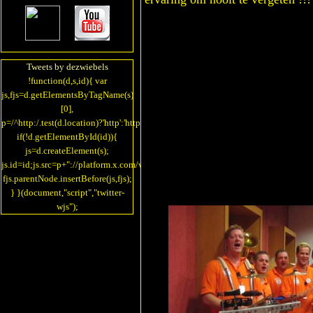
Tweets by dezwiebels
!function(d,s,id){ var
js,fjs=d.getElementsByTagName(s)
[0],
p=/^http:/.test(d.location)?'http':'https';
if(!d.getElementById(id)){
js=d.createElement(s);
js.id=id;js.src=p+"://platform.x.com/widgets.js";
fjs.parentNode.insertBefore(js,fjs);
} }(document,"script","twitter-
wjs");