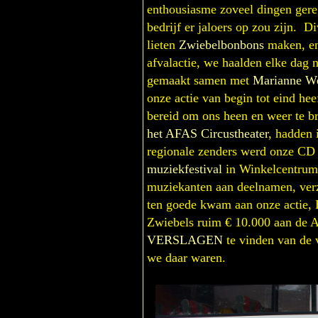
enthousiasme zoveel dingen gere
bedrijf er jaloers op zou zijn. D
lieten
Zwiebelbonbons
maken, en 
afvalactie, we haalden elke dag
gemaakt samen met
Marianne W
onze actie van begin tot eind he
bereid om ons heen en weer te 
het AFAS Circustheater
, hadden 
regionale zenders werd onze CD 
muziekfestival
in Winkelcentru
muziekanten aan deelnamen, ve
ten goede kwam aan onze actie, 
Zwiebels ruim € 10.000 aan de A
VERSLAGEN
te vinden van de 
we daar waren.