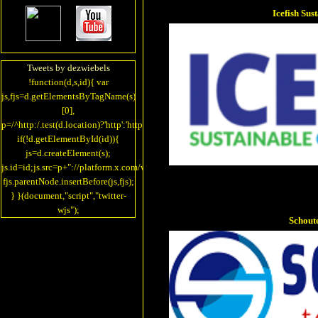
Icefish Sus
Tweets by dezwiebels
!function(d,s,id){ var
js,fjs=d.getElementsByTagName(s)
[0],
p=/^http:/.test(d.location)?'http':'https';
if(!d.getElementById(id)){
js=d.createElement(s);
js.id=id;js.src=p+"://platform.x.com/widgets.js";
fjs.parentNode.insertBefore(js,fjs);
} }(document,"script","twitter-
wjs");
Schout