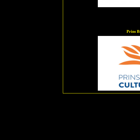
Prins B
1