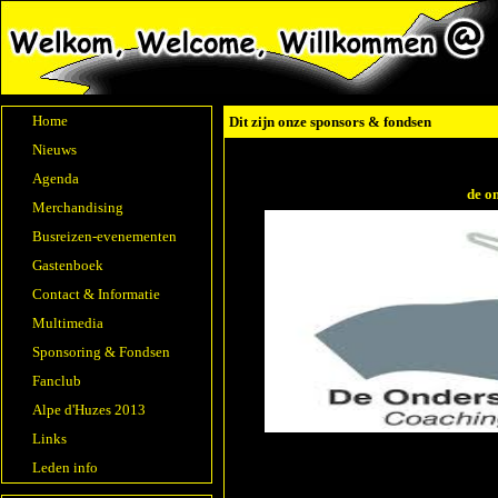
Home
Dit zijn onze sponsors & fondsen
Nieuws
Agenda
de o
Merchandising
Busreizen-evenementen
Gastenboek
Contact & Informatie
Multimedia
Sponsoring & Fondsen
Fanclub
Alpe d'Huzes 2013
Links
Leden info